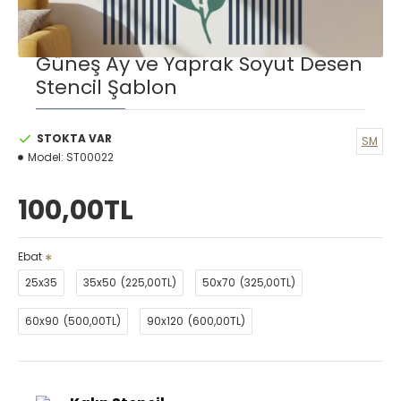
Güneş Ay ve Yaprak Soyut Desen
Stencil Şablon
STOKTA VAR
SM
Model:
ST00022
100,00TL
Ebat
25x35
35x50
(225,00TL)
50x70
(325,00TL)
60x90
(500,00TL)
90x120
(600,00TL)