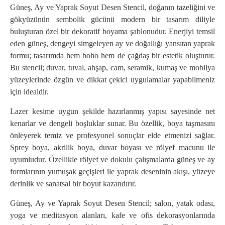
Güneş, Ay ve Yaprak Soyut Desen Stencil, doğanın tazeliğini ve
gökyüzünün sembolik gücünü modern bir tasarım diliyle
buluşturan özel bir dekoratif boyama şablonudur. Enerjiyi temsil
eden güneş, dengeyi simgeleyen ay ve doğallığı yansıtan yaprak
formu; tasarımda hem boho hem de çağdaş bir estetik oluşturur.
Bu stencil; duvar, tuval, ahşap, cam, seramik, kumaş ve mobilya
yüzeylerinde özgün ve dikkat çekici uygulamalar yapabilmeniz
için idealdir.
Lazer kesime uygun şekilde hazırlanmış yapısı sayesinde net
kenarlar ve dengeli boşluklar sunar. Bu özellik, boya taşmasını
önleyerek temiz ve profesyonel sonuçlar elde etmenizi sağlar.
Sprey boya, akrilik boya, duvar boyası ve rölyef macunu ile
uyumludur. Özellikle rölyef ve dokulu çalışmalarda güneş ve ay
formlarının yumuşak geçişleri ile yaprak deseninin akışı, yüzeye
derinlik ve sanatsal bir boyut kazandırır.
Güneş, Ay ve Yaprak Soyut Desen Stencil; salon, yatak odası,
yoga ve meditasyon alanları, kafe ve ofis dekorasyonlarında