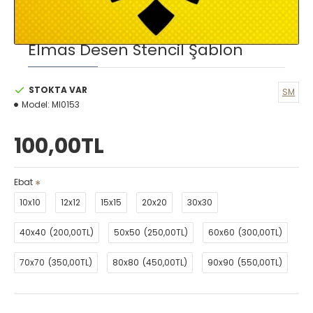
Elmas Desen Stencil Şablon
STOKTA VAR
SM
Model:
MI0153
100,00TL
Ebat
10x10
12x12
15x15
20x20
30x30
40x40
(200,00TL)
50x50
(250,00TL)
60x60
(300,00TL)
70x70
(350,00TL)
80x80
(450,00TL)
90x90
(550,00TL)