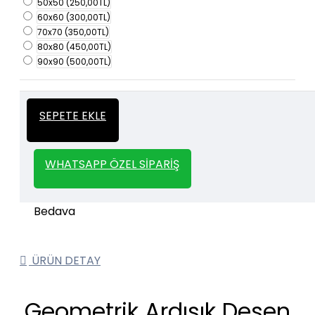
50x50
(250,00TL)
60x60
(300,00TL)
70x70
(350,00TL)
80x80
(450,00TL)
90x90
(500,00TL)
İtalyan Sıva ve Dekorasyon amaçlı
Kalın
SEPETE EKLE
kullanılan kalın stencil siparişleriniz için
Stencil
whatsapp veya email üzerinden iletişime
geçebilirsiniz.
WHATSAPP ÖZEL SIPARIŞ
1000 TL ve üzeri kargo bedava.
Kargo Bedava
ÜRÜN DETAY
Geometrik Ardışık Desen