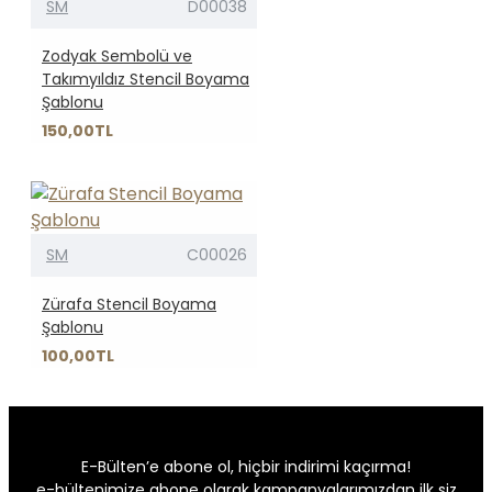
SM
D00038
Zodyak Sembolü ve
Takımyıldız Stencil Boyama
Şablonu
150,00TL
SM
C00026
Zürafa Stencil Boyama
Şablonu
100,00TL
E-Bülten’e abone ol, hiçbir indirimi kaçırma!
e-bültenimize abone olarak kampanyalarımızdan ilk siz