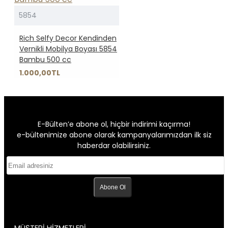
5854
Rich Selfy Decor Kendinden
Vernikli Mobilya Boyası 5854
Bambu 500 cc
1.000,00TL
E-Bülten’e abone ol, hiçbir indirimi kaçırma!
e-bültenimize abone olarak kampanyalarımızdan ilk siz
haberdar olabilirsiniz.
Abone Ol
MÜŞTERİ HİZMETLERİ