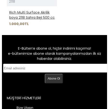
2118
Rich Multi Surface Akrilik
boya 2118 Sahra Beji 500 cc
1.000,00TL
E-Bülten’e abone ol, hiçbir indirimi kaçırma!
e-bültenimize abone olarak kampanyalarımızdan ilk siz
haberdar olabilirsiniz.
Abone Ol
MÜŞTERİ HİZMETLERİ
Bize Ulaşın