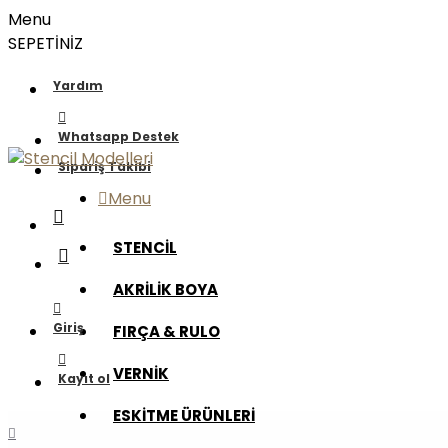
Menu
SEPETİNİZ
Yardım
Whatsapp Destek
Sipariş Takibi
Menu
STENCİL
AKRİLİK BOYA
Giriş
FIRÇA & RULO
VERNİK
Kayıt ol
ESKİTME ÜRÜNLERİ