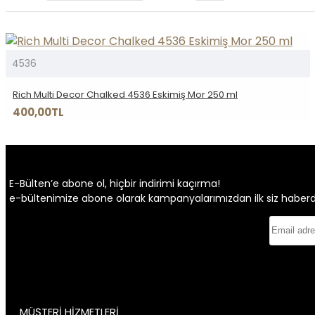
4536
Rich Multi Decor Chalked 4536 Eskimiş Mor 250 ml
400,00TL
E-Bülten’e abone ol, hiçbir indirimi kaçırma!
e-bültenimize abone olarak kampanyalarımızdan ilk siz haberdar 
MÜŞTERİ HİZMETLERİ