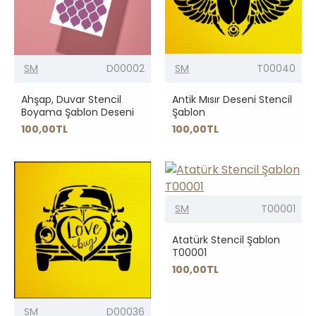
SM
D00002
SM
T00040
Ahşap, Duvar Stencil
Antik Mısır Deseni Stencil
Boyama Şablon Deseni
Şablon
100,00TL
100,00TL
SM
T00001
Atatürk Stencil Şablon
T00001
100,00TL
SM
D00036