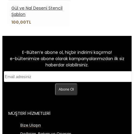
Gül ve Nal Deseni Stencil
Şablon
100,00TL
E-Bülten’e abone ol, hiçbir indirimi kaçırma!
e-bültenimize abone olarak kampanyalarımızdan ilk siz
haberdar olabilirsiniz.
Abone Ol
MÜŞTERİ HİZMETLERİ
Bize Ulaşın
Değişim, Bakım ve Onarım