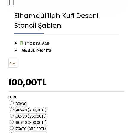
Elhamdülillah Kufi Deseni
Stencil Şablon
STOKTA VAR
Model:
DN00178
SM
100,00TL
Ebat
30x30
40x40
(200,00TL)
50x50
(250,00TL)
60x60
(300,00TL)
70x70
(350,00TL)