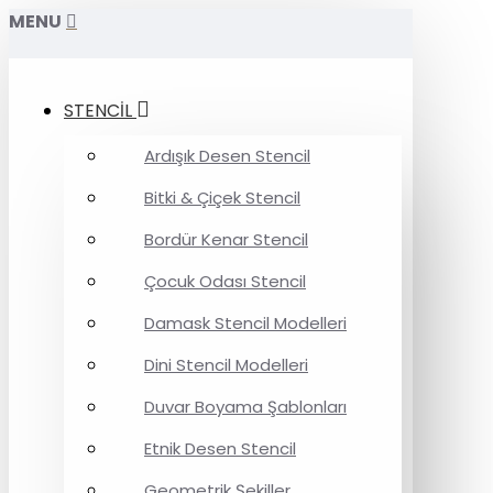
MENU
STENCİL
Ardışık Desen Stencil
Bitki & Çiçek Stencil
Bordür Kenar Stencil
Çocuk Odası Stencil
Damask Stencil Modelleri
Dini Stencil Modelleri
Duvar Boyama Şablonları
Etnik Desen Stencil
Geometrik Şekiller