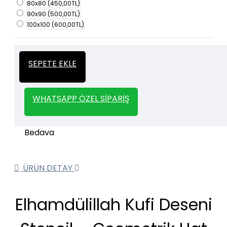
80x80
(450,00TL)
90x90
(500,00TL)
100x100
(600,00TL)
İtalyan Sıva ve Dekorasyon amaçlı
Kalın
SEPETE EKLE
kullanılan kalın stencil siparişleriniz için
Stencil
whatsapp veya email üzerinden iletişime
geçebilirsiniz.
WHATSAPP ÖZEL SIPARIŞ
1000 TL ve üzeri kargo bedava.
Kargo Bedava
ÜRÜN DETAY
Elhamdülillah Kufi Deseni