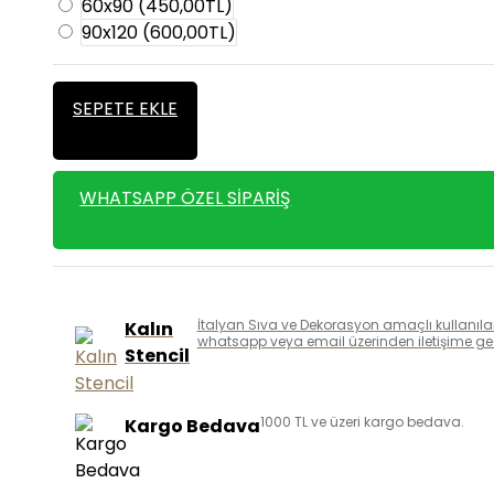
60x90
(450,00TL)
90x120
(600,00TL)
SEPETE EKLE
WHATSAPP ÖZEL SIPARIŞ
İtalyan Sıva ve Dekorasyon amaçlı kullanılan k
Kalın
whatsapp veya email üzerinden iletişime geçe
Stencil
1000 TL ve üzeri kargo bedava.
Kargo Bedava