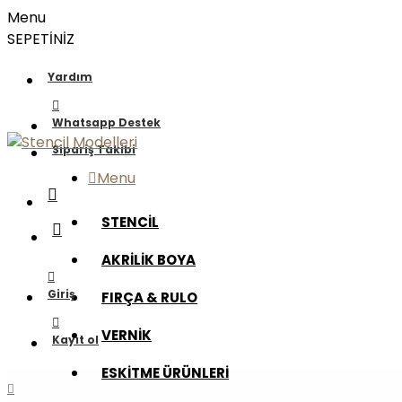
Menu
SEPETİNİZ
Yardım
Whatsapp Destek
Sipariş Takibi
Menu
STENCİL
AKRİLİK BOYA
Giriş
FIRÇA & RULO
VERNİK
Kayıt ol
ESKİTME ÜRÜNLERİ