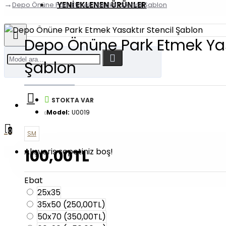
YENI EKLENEN ÜRÜNLER
Depo Önüne Park Etmek Yasaktır Stencil Şablon
Depo Önüne Park Etmek Yas
Şablon
STOKTA VAR
Model:
U0019
0
SM
Alışveriş sepetiniz boş!
100,00TL
Ebat
25x35
35x50
(250,00TL)
50x70
(350,00TL)