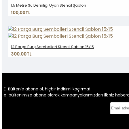
1.5 Metre Su Derinliği Uyarı Stencil Şablon
100,00TL
12 Parça Burç Sembolleri Stencil Şablon 15x15
300,00TL
E-Bülten’e abone ol, hiçbir indirimi kaçırma!
e-bültenimize abone olarak kampanyalarımızdan ilk siz haberdar 