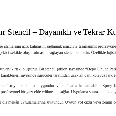
 Stencil – Dayanıklı ve Tekrar Ku
e alanlarının açık kalmasını sağlamak amacıyla tasarlanmış profesyone
ici şekilde oluşturulmasını sağlayan stencil kalıbıdır. Özellikle lojistik
ve güvenlik riski oluşturur. Bu stencil şablon sayesinde “Depo Önüne P
karakterleri sayesinde sürücüler tarafından uzaktan dahi kolayca fark ed
ndüstriyel kullanıma uygundur ve defalarca kullanılabilir. Sprey b
 profesyonel bir yazı elde edilmesini sağlar. Uygulama sonrasında kolayc
İç ve dış mekân uygulamalarına uygundur. Uygun yol çizgi veya zemin bo