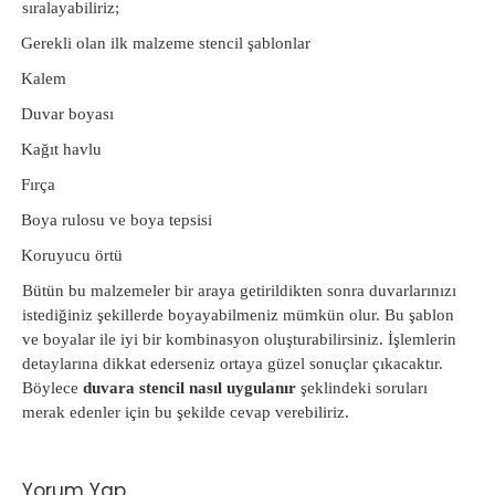
sıralayabiliriz;
·
Gerekli olan ilk malzeme stencil şablonlar
·
Kalem
·
Duvar boyası
·
Kağıt havlu
·
Fırça
·
Boya rulosu ve boya tepsisi
·
Koruyucu örtü
Bütün bu malzemeler bir araya getirildikten sonra duvarlarınızı
istediğiniz şekillerde boyayabilmeniz mümkün olur. Bu şablon
ve boyalar ile iyi bir kombinasyon oluşturabilirsiniz. İşlemlerin
detaylarına dikkat ederseniz ortaya güzel sonuçlar çıkacaktır.
Böylece
duvara stencil nasıl uygulanır
şeklindeki soruları
merak edenler için bu şekilde cevap verebiliriz.
Yorum Yap