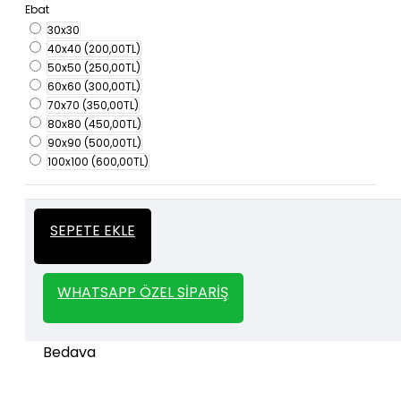
Ebat
30x30
40x40
(200,00TL)
50x50
(250,00TL)
60x60
(300,00TL)
70x70
(350,00TL)
80x80
(450,00TL)
90x90
(500,00TL)
100x100
(600,00TL)
İtalyan Sıva ve Dekorasyon amaçlı
Kalın
SEPETE EKLE
kullanılan kalın stencil siparişleriniz için
Stencil
whatsapp veya email üzerinden iletişime
geçebilirsiniz.
WHATSAPP ÖZEL SIPARIŞ
1000 TL ve üzeri kargo bedava.
Kargo Bedava