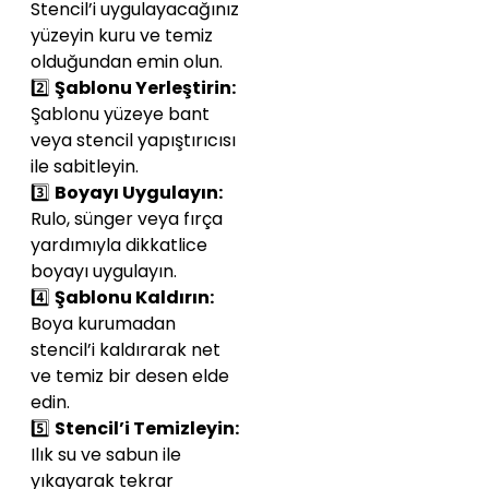
Stencil’i uygulayacağınız
yüzeyin kuru ve temiz
olduğundan emin olun.
2️⃣
Şablonu Yerleştirin:
Şablonu yüzeye bant
veya stencil yapıştırıcısı
ile sabitleyin.
3️⃣
Boyayı Uygulayın:
Rulo, sünger veya fırça
yardımıyla dikkatlice
boyayı uygulayın.
4️⃣
Şablonu Kaldırın:
Boya kurumadan
stencil’i kaldırarak net
ve temiz bir desen elde
edin.
5️⃣
Stencil’i Temizleyin:
Ilık su ve sabun ile
yıkayarak tekrar