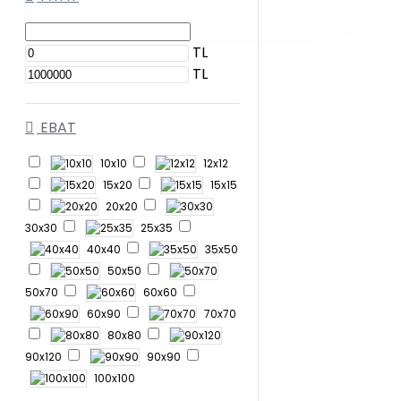
TL
TL
EBAT
10x10
12x12
15x20
15x15
20x20
30x30
25x35
40x40
35x50
50x50
50x70
60x60
60x90
70x70
80x80
90x120
90x90
100x100