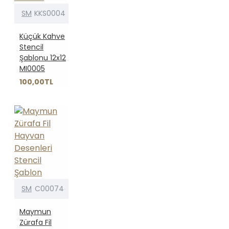
SM
KKS0004
Küçük Kahve
Stencil
Şablonu 12x12
MI0005
100,00TL
SM
C00074
Maymun
Zürafa Fil